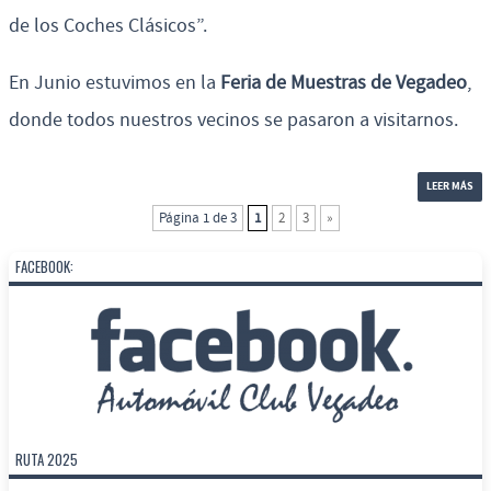
de los Coches Clásicos”.
En Junio estuvimos en la
Feria de Muestras de Vegadeo
,
donde todos nuestros vecinos se pasaron a visitarnos.
LEER MÁS
Página 1 de 3
1
2
3
»
Post navigation
FACEBOOK:
RUTA 2025