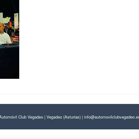
Automóvil Club Vegadeo | Vegadeo (Asturias) | info@automovilclubvegadeo.e