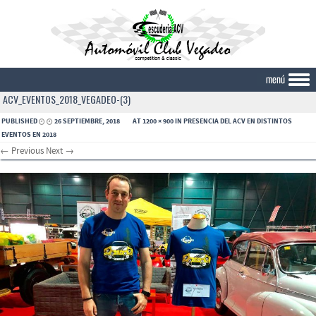
ACV_EVENTOS_2018_VEGADEO-(3)
Skip to content
PUBLISHED
26 SEPTIEMBRE, 2018
AT
1200 × 900
IN
PRESENCIA DEL ACV EN DISTINTOS
EVENTOS EN 2018
← Previous
Next →