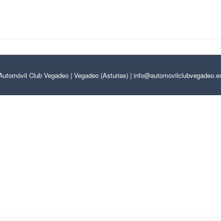
Automóvil Club Vegadeo | Vegadeo (Asturias) | info@automovilclubvegadeo.e