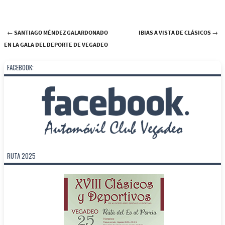
←
SANTIAGO MÉNDEZ GALARDONADO
IBIAS A VISTA DE CLÁSICOS
→
Post navigation
EN LA GALA DEL DEPORTE DE VEGADEO
FACEBOOK:
RUTA 2025