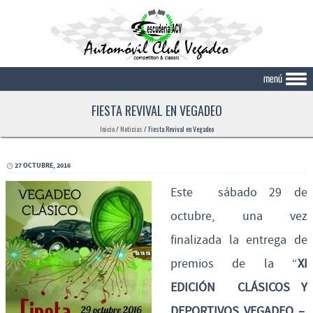
Skip to content
FIESTA REVIVAL EN VEGADEO
Inicio
/
Noticias
/
Fiesta Revival en Vegadeo
27 OCTUBRE, 2016
Este sábado 29 de
octubre, una vez
finalizada la entrega de
premios de la “
XI
EDICIÓN CLÁSICOS Y
DEPORTIVOS VEGADEO –