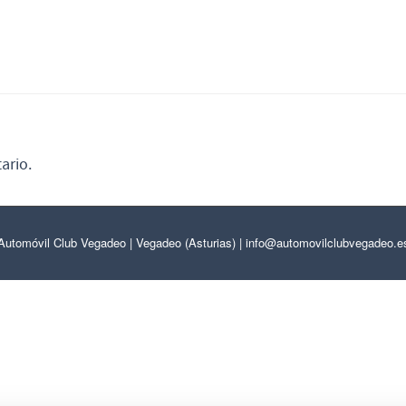
ario.
Automóvil Club Vegadeo | Vegadeo (Asturias) | info@automovilclubvegadeo.e