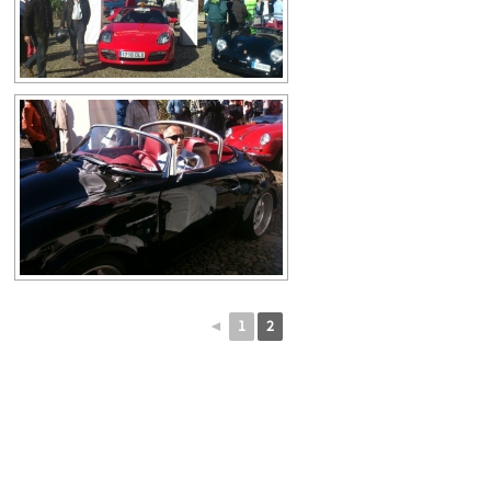
◄
1
2